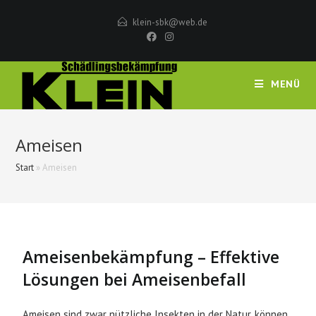
klein-sbk@web.de
MENÜ
Ameisen
Start
»
Ameisen
Ameisenbekämpfung – Effektive
Lösungen bei Ameisenbefall
Ameisen sind zwar nützliche Insekten in der Natur, können