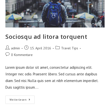
Sociosqu ad litora torquent
Beitrags-
Beitrag
Beitrags-
admin
15. April 2016
Travel Tips
Autor:
veröffentlicht:
Kategorie:
Beitrags-
0 Kommentare
Kommentare:
Lorem ipsum dolor sit amet, consectetur adipiscing elit.
Integer nec odio. Praesent libero. Sed cursus ante dapibus
diam. Sed nisi. Nulla quis sem at nibh elementum imperdiet.
Duis sagittis ipsum.…
Sociosqu
Weiterlesen
Ad
Litora