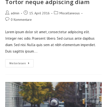
Tortor neque adpiscing diam
Beitrags-
Beitrag
Beitrags-
admin
15. April 2016
Miscellaneous
Autor:
veröffentlicht:
Kategorie:
Beitrags-
0 Kommentare
Kommentare:
Lorem ipsum dolor sit amet, consectetur adipiscing elit.
Integer nec odio. Praesent libero. Sed cursus ante dapibus
diam. Sed nisi. Nulla quis sem at nibh elementum imperdiet.
Duis sagittis ipsum.…
Tortor
Weiterlesen
Neque
Adpiscing
Diam