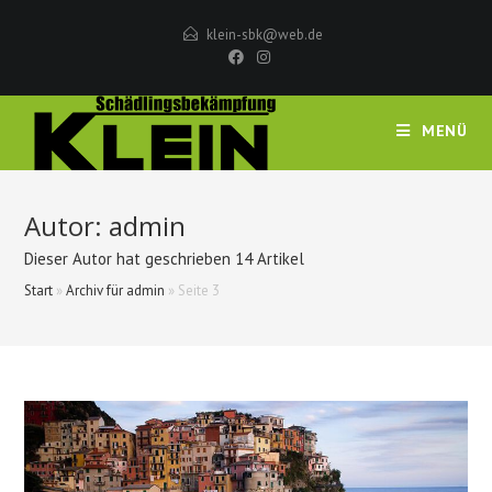
Zum
klein-sbk@web.de
Inhalt
springen
MENÜ
Autor:
admin
Dieser Autor hat geschrieben 14 Artikel
Start
»
Archiv für admin
»
Seite 3