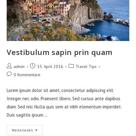
Vestibulum sapin prin quam
Beitrags-
Beitrag
Beitrags-
admin
15. April 2016
Travel Tips
Autor:
veröffentlicht:
Kategorie:
Beitrags-
0 Kommentare
Kommentare:
Lorem ipsum dolor sit amet, consectetur adipiscing elit.
Integer nec odio. Praesent libero. Sed cursus ante dapibus
diam. Sed nisi. Nulla quis sem at nibh elementum imperdiet.
Duis sagittis ipsum.…
Vestibulum
Weiterlesen
Sapin