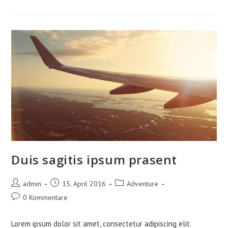
Prin
Quam
Duis sagitis ipsum prasent
Beitrags-
Beitrag
Beitrags-
admin
15. April 2016
Adventure
Autor:
veröffentlicht:
Kategorie:
Beitrags-
0 Kommentare
Kommentare:
Lorem ipsum dolor sit amet, consectetur adipiscing elit.