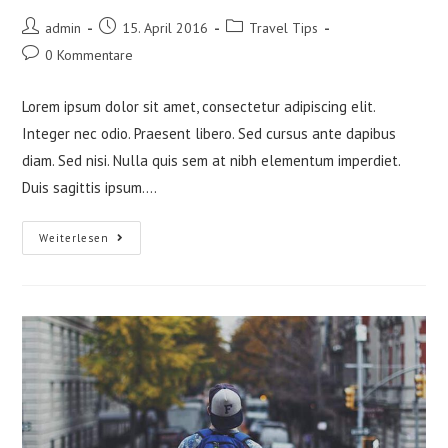
Beitrags-
Beitrag
Beitrags-
admin
15. April 2016
Travel Tips
Autor:
veröffentlicht:
Kategorie:
Beitrags-
0 Kommentare
Kommentare:
Lorem ipsum dolor sit amet, consectetur adipiscing elit.
Integer nec odio. Praesent libero. Sed cursus ante dapibus
diam. Sed nisi. Nulla quis sem at nibh elementum imperdiet.
Duis sagittis ipsum.…
Vestibulum
Weiterlesen
Sapin
Prin
Quam