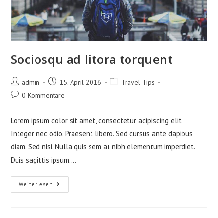
Sociosqu ad litora torquent
Beitrags-
Beitrag
Beitrags-
admin
15. April 2016
Travel Tips
Autor:
veröffentlicht:
Kategorie:
Beitrags-
0 Kommentare
Kommentare:
Lorem ipsum dolor sit amet, consectetur adipiscing elit.
Integer nec odio. Praesent libero. Sed cursus ante dapibus
diam. Sed nisi. Nulla quis sem at nibh elementum imperdiet.
Duis sagittis ipsum.…
Sociosqu
Weiterlesen
Ad
Litora
Torquent