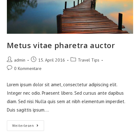
Metus vitae pharetra auctor
Beitrags-
Beitrag
Beitrags-
admin
15. April 2016
Travel Tips
Autor:
veröffentlicht:
Kategorie:
Beitrags-
0 Kommentare
Kommentare:
Lorem ipsum dolor sit amet, consectetur adipiscing elit.
Integer nec odio. Praesent libero. Sed cursus ante dapibus
diam. Sed nisi. Nulla quis sem at nibh elementum imperdiet.
Duis sagittis ipsum.…
Metus
Weiterlesen
Vitae
Pharetra
Auctor